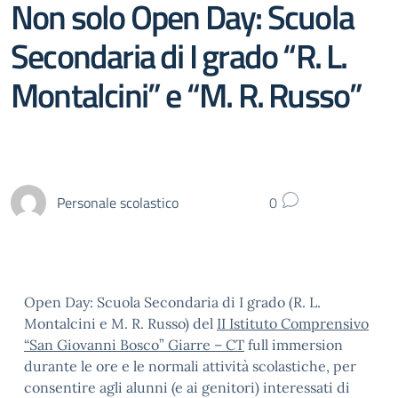
Non solo Open Day: Scuola
Secondaria di I grado “R. L.
Montalcini” e “M. R. Russo”
Personale scolastico
0
Open Day: Scuola Secondaria di I grado (R. L.
Montalcini e M. R. Russo) del
II Istituto Comprensivo
“San Giovanni Bosco” Giarre – CT
full immersion
durante le ore e le normali attività scolastiche, per
consentire agli alunni (e ai genitori) interessati di