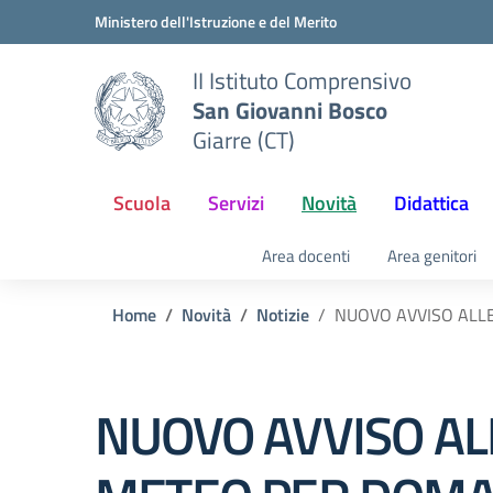
Vai ai contenuti
Vai al menu di navigazione
Vai al footer
Ministero dell'Istruzione e del Merito
II Istituto Comprensivo
San Giovanni Bosco
Giarre (CT)
Scuola
Servizi
Novità
Didattica
Area docenti
Area genitori
Home
Novità
Notizie
NUOVO AVVISO ALL
NUOVO AVVISO AL