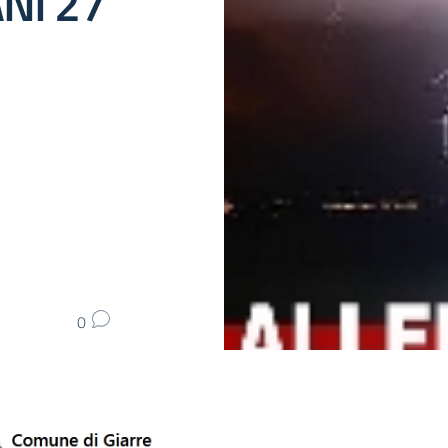
NI 27
0