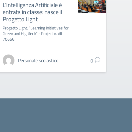
L’Intelligenza Artificiale è
Indiz
entrata in classe: nasce il
titol
Progetto Light
l’ag
grad
Progetto Light: “Learning Initiatives for
Green and HighTech” - Project n. VIL
Indizio
70666.
l'integ
gradua
Personale scolastico
0