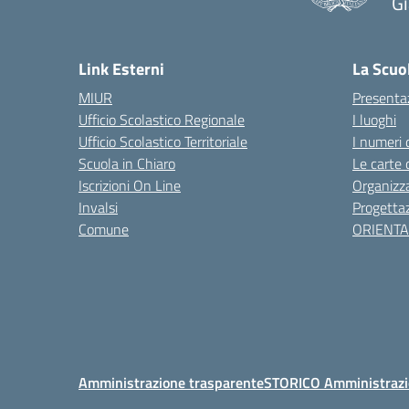
Gi
— 
Link Esterni
La Scuo
MIUR
Presenta
Ufficio Scolastico Regionale
I luoghi
Ufficio Scolastico Territoriale
I numeri 
Scuola in Chiaro
Le carte 
Iscrizioni On Line
Organizz
Invalsi
Progettaz
Comune
ORIENT
Amministrazione trasparente
STORICO Amministrazi