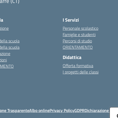
arre (CT)
Visita la pagina iniziale della scuola
la
I Servizi
zione
Personale scolastico
Famiglie e studenti
della scuola
Percorsi di studio
della scuola
ORIENTAMENTO
azione
Didattica
ioni
Offerta formativa
AMENTO
I progetti delle classi
one Trasparente
Albo online
Privacy Policy
GDPR
Dichiarazione di ac