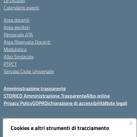
Le circolari
Calendario eventi
Area docenti
Area genitori
Personale ATA
Area Riservata Docenti
Modulistica
Albo Sindacale
PTPCT
Servizio Civile Universale
Amministrazione trasparente
STORICO Amministrazione Trasparente
Albo online
Privacy Policy
GDPR
Dichiarazione di accessibilità
Note legali
Indirizzo:
Cookies e altri strumenti di tracciamento
Piazza S. G. Bosco, 1 95014 Giarre (CT)
Centralino:
3240215872
Email:
ctic8az00a@istruzione.it