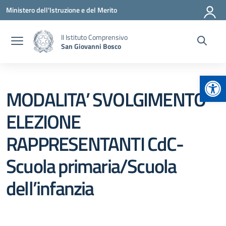
Vai ai contenuti
Vai al menu di navigazione
Vai al footer
Ministero dell'Istruzione e del Merito
II Istituto Comprensivo
San Giovanni Bosco
Apr
MODALITA’ SVOLGIMENTO
ELEZIONE
RAPPRESENTANTI CdC-
Scuola primaria/Scuola
dell’infanzia