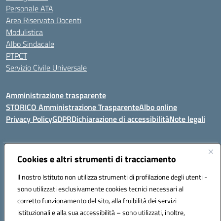
Personale ATA
Area Riservata Docenti
Modulistica
Albo Sindacale
PTPCT
Servizio Civile Universale
Amministrazione trasparente
STORICO Amministrazione Trasparente
Albo online
Privacy Policy
GDPR
Dichiarazione di accessibilità
Note legali
Indirizzo:
Piazza S. G. Bosco, 1 95014 Giarre (CT)
Cookies e altri strumenti di tracciamento
Centralino:
3240215872
Email:
ctic8az00a@istruzione.it
Il nostro Istituto non utilizza strumenti di profilazione degli utenti -
Posta elettronica certificata (PEC):
ctic8az00a@pec.istruzione.it
sono utilizzati esclusivamente cookies tecnici necessari al
Codice fiscale: 92001680872
corretto funzionamento del sito, alla fruibilità dei servizi
Codice meccanografico:
CTIC8AZ00A
istituzionali e alla sua accessibilità – sono utilizzati, inoltre,