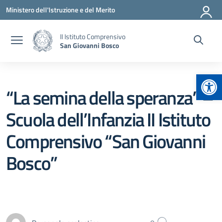
Vai ai contenuti
Vai al menu di navigazione
Vai al footer
Ministero dell'Istruzione e del Merito
II Istituto Comprensivo
San Giovanni Bosco
Apr
“La semina della speranza” –
Scuola dell’Infanzia II Istituto
Comprensivo “San Giovanni
Bosco”