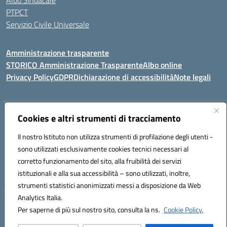
Albo Sindacale
PTPCT
Servizio Civile Universale
Amministrazione trasparente
STORICO Amministrazione Trasparente
Albo online
Privacy Policy
GDPR
Dichiarazione di accessibilità
Note legali
Indirizzo:
Cookies e altri strumenti di tracciamento
Piazza S. G. Bosco, 1 95014 Giarre (CT)
Centralino:
3240215872
Email:
ctic8az00a@istruzione.it
Il nostro Istituto non utilizza strumenti di profilazione degli utenti -
Posta elettronica certificata (PEC):
ctic8az00a@pec.istruzione.it
sono utilizzati esclusivamente cookies tecnici necessari al
Codice fiscale: 92001680872
corretto funzionamento del sito, alla fruibilità dei servizi
Codice meccanografico:
CTIC8AZ00A
istituzionali e alla sua accessibilità – sono utilizzati, inoltre,
strumenti statistici anonimizzati messi a disposizione da Web
Analytics Italia.
Hosting & Powered by 3D Solution S.r.l.
Per saperne di più sul nostro sito, consulta la ns.
Cookie Policy.
Concept & Design by Designers Italia