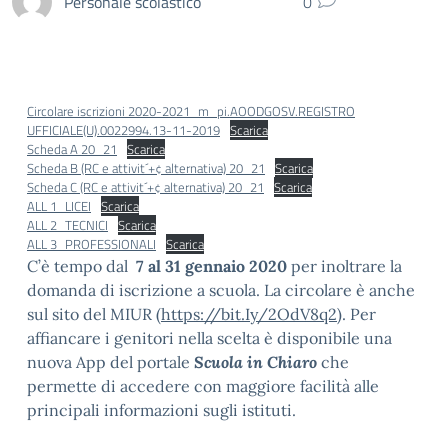
Personale scolastico
0
Circolare iscrizioni 2020-2021_m_pi.AOODGOSV.REGISTRO
UFFICIALE(U).0022994.13-11-2019
Scarica
Scheda A 20_21
Scarica
Scheda B (RC e attivit´+¢ alternativa) 20_21
Scarica
Scheda C (RC e attivit´+¢ alternativa) 20_21
Scarica
ALL 1_LICEI
Scarica
ALL 2_TECNICI
Scarica
ALL 3_PROFESSIONALI
Scarica
C’è tempo dal
7 al 31 gennaio 2020
per inoltrare la
domanda di iscrizione a scuola. La circolare è anche
sul sito del MIUR (
https://bit.Iy/2OdV8q2
). Per
affiancare i genitori nella scelta è disponibile una
nuova App del portale
Scuola in Chiaro
che
permette di accedere con maggiore facilità alle
principali informazioni sugli istituti.