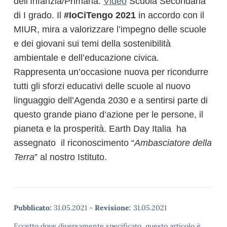
dell’Infanzia/Primaria.
Video
Scuola Secondaria
di I grado. Il
#IoCiTengo 2021
in accordo con il
MIUR, mira a valorizzare l’impegno delle scuole
e dei giovani sui temi della sostenibilità
ambientale e dell’educazione civica.
Rappresenta un’occasione nuova per ricondurre
tutti gli sforzi educativi delle scuole al nuovo
linguaggio dell’Agenda 2030 e a sentirsi parte di
questo grande piano d’azione per le persone, il
pianeta e la prosperità.
Earth Day Italia ha
assegnato il riconoscimento “
Ambasciatore della
Terra
”
al nostro Istituto.
Pubblicato:
31.05.2021
-
Revisione:
31.05.2021
Eccetto dove diversamente specificato, questo articolo è