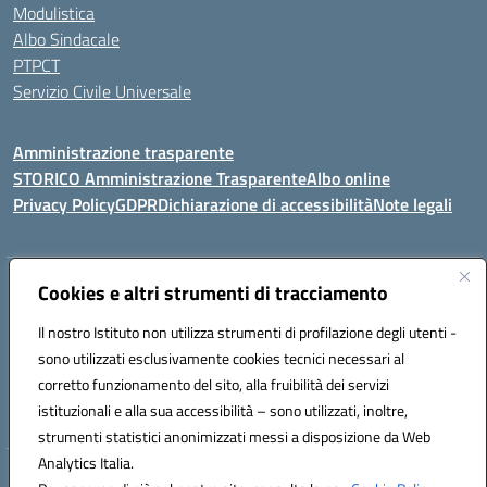
Modulistica
Albo Sindacale
PTPCT
Servizio Civile Universale
Amministrazione trasparente
STORICO Amministrazione Trasparente
Albo online
Privacy Policy
GDPR
Dichiarazione di accessibilità
Note legali
Indirizzo:
Cookies e altri strumenti di tracciamento
Piazza S. G. Bosco, 1 95014 Giarre (CT)
Centralino:
3240215872
Email:
ctic8az00a@istruzione.it
Il nostro Istituto non utilizza strumenti di profilazione degli utenti -
Posta elettronica certificata (PEC):
ctic8az00a@pec.istruzione.it
sono utilizzati esclusivamente cookies tecnici necessari al
Codice fiscale: 92001680872
corretto funzionamento del sito, alla fruibilità dei servizi
Codice meccanografico:
CTIC8AZ00A
istituzionali e alla sua accessibilità – sono utilizzati, inoltre,
strumenti statistici anonimizzati messi a disposizione da Web
Analytics Italia.
Hosting & Powered by 3D Solution S.r.l.