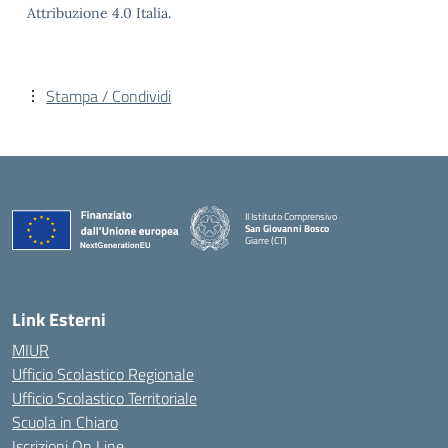
Attribuzione 4.0 Italia.
Stampa / Condividi
II Istituto Comprensivo
San Giovanni Bosco
Giarre (CT)
— Visita la pagina iniziale della scuola
Link Esterni
MIUR
Ufficio Scolastico Regionale
Ufficio Scolastico Territoriale
Scuola in Chiaro
Iscrizioni On Line