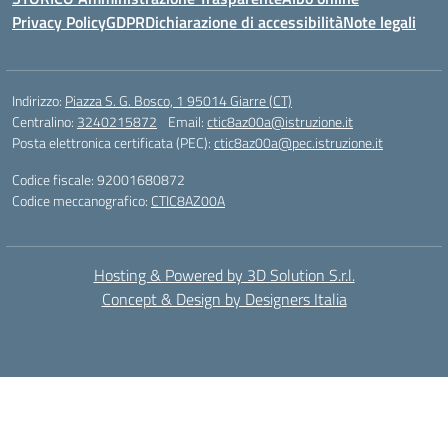
Privacy Policy
GDPR
Dichiarazione di accessibilità
Note legali
Indirizzo:
Piazza S. G. Bosco, 1 95014 Giarre (CT)
Centralino:
3240215872
Email:
ctic8az00a@istruzione.it
Posta elettronica certificata (PEC):
ctic8az00a@pec.istruzione.it
Codice fiscale: 92001680872
Codice meccanografico:
CTIC8AZ00A
Hosting & Powered by 3D Solution S.r.l.
Concept & Design by Designers Italia