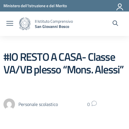
Vai ai contenuti
Vai al menu di navigazione
Vai al footer
Ministero dell'Istruzione e del Merito
II Istituto Comprensivo
San Giovanni Bosco
#IO RESTO A CASA- Classe
VA/VB plesso “Mons. Alessi”
Personale scolastico
0