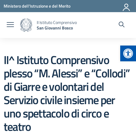
Vai ai contenuti
Vai al menu di navigazione
Vai al footer
Ministero dell'Istruzione e del Merito
II Istituto Comprensivo
San Giovanni Bosco
Apr
II^ Istituto Comprensivo
plesso “M. Alessi” e “Collodi”
di Giarre e volontari del
Servizio civile insieme per
uno spettacolo di circo e
teatro