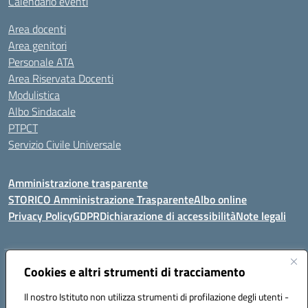
Calendario eventi
Area docenti
Area genitori
Personale ATA
Area Riservata Docenti
Modulistica
Albo Sindacale
PTPCT
Servizio Civile Universale
Amministrazione trasparente
STORICO Amministrazione Trasparente
Albo online
Privacy Policy
GDPR
Dichiarazione di accessibilità
Note legali
Cookies e altri strumenti di tracciamento
Indirizzo:
Piazza S. G. Bosco, 1 95014 Giarre (CT)
Centralino:
3240215872
Email:
ctic8az00a@istruzione.it
Il nostro Istituto non utilizza strumenti di profilazione degli utenti -
Posta elettronica certificata (PEC):
ctic8az00a@pec.istruzione.it