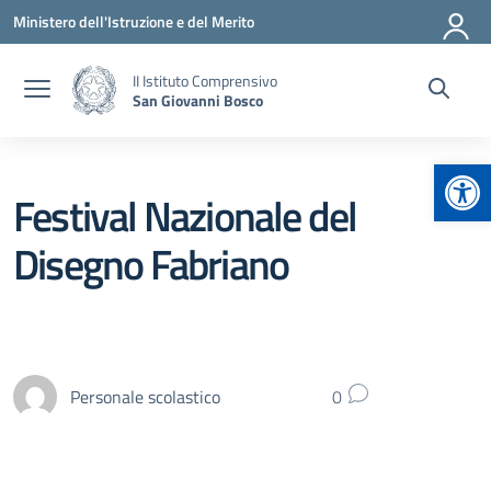
Vai ai contenuti
Vai al menu di navigazione
Vai al footer
Ministero dell'Istruzione e del Merito
II Istituto Comprensivo
San Giovanni Bosco
Apr
Festival Nazionale del
Disegno Fabriano
Personale scolastico
0