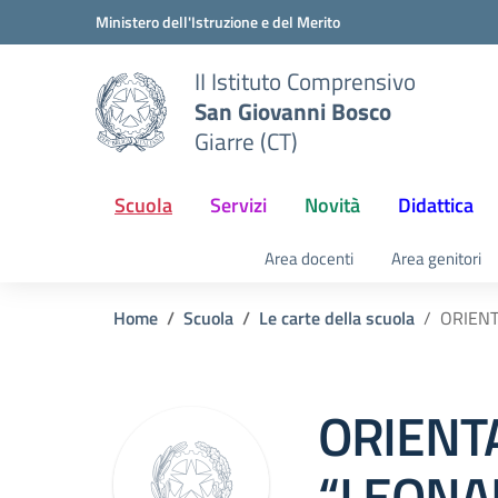
Vai ai contenuti
Vai al menu di navigazione
Vai al footer
Ministero dell'Istruzione e del Merito
II Istituto Comprensivo
San Giovanni Bosco
Giarre (CT)
Scuola
Servizi
Novità
Didattica
Area docenti
Area genitori
Home
Scuola
Le carte della scuola
ORIEN
ORIENT
“LEONA