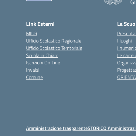
Gi
— 
Link Esterni
La Scuo
MIUR
Presenta
Ufficio Scolastico Regionale
I luoghi
Ufficio Scolastico Territoriale
I numeri 
Scuola in Chiaro
Le carte 
Iscrizioni On Line
Organizz
Invalsi
Progettaz
Comune
ORIENT
Amministrazione trasparente
STORICO Amministrazi