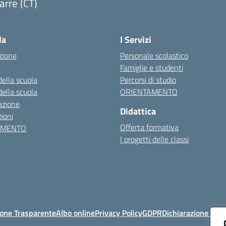
arre (CT)
Visita la pagina iniziale della scuola
la
I Servizi
zione
Personale scolastico
Famiglie e studenti
della scuola
Percorsi di studio
della scuola
ORIENTAMENTO
azione
Didattica
ioni
Offerta formativa
AMENTO
I progetti delle classi
one Trasparente
Albo online
Privacy Policy
GDPR
Dichiarazione di ac