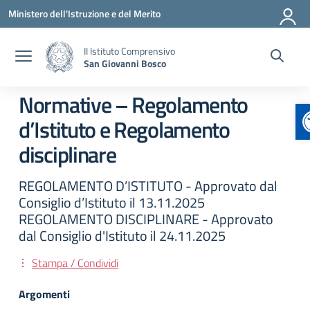
Vai ai contenuti
Vai al menu di navigazione
Vai al footer
Ministero dell'Istruzione e del Merito
II Istituto Comprensivo
San Giovanni Bosco
Normative – Regolamento
d’Istituto e Regolamento
disciplinare
REGOLAMENTO D’ISTITUTO - Approvato dal
Consiglio d’Istituto il 13.11.2025
REGOLAMENTO DISCIPLINARE - Approvato
dal Consiglio d'Istituto il 24.11.2025
Stampa / Condividi
Argomenti