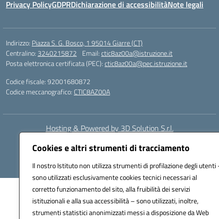
Privacy Policy
GDPR
Dichiarazione di accessibilità
Note legali
Indirizzo:
Piazza S. G. Bosco, 1 95014 Giarre (CT)
Centralino:
3240215872
Email:
ctic8az00a@istruzione.it
Posta elettronica certificata (PEC):
ctic8az00a@pec.istruzione.it
Codice fiscale: 92001680872
Codice meccanografico:
CTIC8AZ00A
Hosting & Powered by 3D Solution S.r.l.
Concept & Design by Designers Italia
Cookies e altri strumenti di tracciamento
Il nostro Istituto non utilizza strumenti di profilazione degli utenti 
sono utilizzati esclusivamente cookies tecnici necessari al
corretto funzionamento del sito, alla fruibilità dei servizi
istituzionali e alla sua accessibilità – sono utilizzati, inoltre,
strumenti statistici anonimizzati messi a disposizione da Web