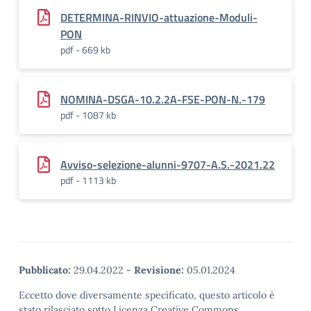
DETERMINA-RINVIO-attuazione-Moduli-
PON
pdf - 669 kb
NOMINA-DSGA-10.2.2A-FSE-PON-N.-179
pdf - 1087 kb
Avviso-selezione-alunni-9707-A.S.-2021.22
pdf - 1113 kb
Pubblicato:
29.04.2022
-
Revisione:
05.01.2024
Eccetto dove diversamente specificato, questo articolo è
stato rilasciato sotto Licenza Creative Commons