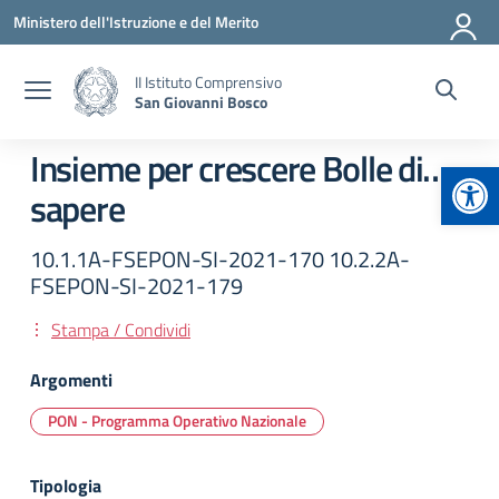
Vai ai contenuti
Vai al menu di navigazione
Vai al footer
Ministero dell'Istruzione e del Merito
II Istituto Comprensivo
San Giovanni Bosco
Insieme per crescere Bolle di…
Apr
sapere
10.1.1A-FSEPON-SI-2021-170 10.2.2A-
FSEPON-SI-2021-179
Stampa / Condividi
Argomenti
PON - Programma Operativo Nazionale
Tipologia