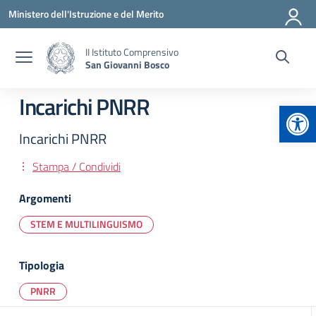
Vai ai contenuti
Vai al menu di navigazione
Vai al footer
Ministero dell'Istruzione e del Merito
II Istituto Comprensivo
San Giovanni Bosco
Incarichi PNRR
Apr
Incarichi PNRR
Stampa / Condividi
Argomenti
STEM E MULTILINGUISMO
Tipologia
PNRR