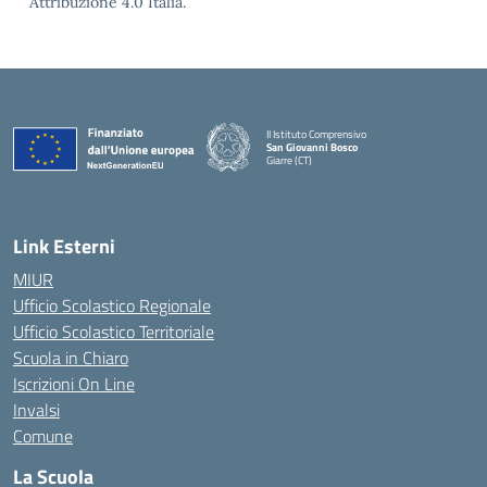
Attribuzione 4.0 Italia.
II Istituto Comprensivo
San Giovanni Bosco
Giarre (CT)
— Visita la pagina iniziale della scuola
Link Esterni
MIUR
Ufficio Scolastico Regionale
Ufficio Scolastico Territoriale
Scuola in Chiaro
Iscrizioni On Line
Invalsi
Comune
La Scuola