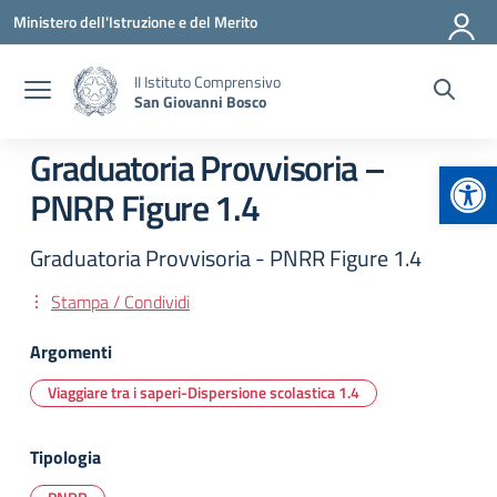
Vai ai contenuti
Vai al menu di navigazione
Vai al footer
Ministero dell'Istruzione e del Merito
II Istituto Comprensivo
San Giovanni Bosco
Graduatoria Provvisoria –
Apr
PNRR Figure 1.4
Graduatoria Provvisoria - PNRR Figure 1.4
Stampa / Condividi
Argomenti
Viaggiare tra i saperi-Dispersione scolastica 1.4
Tipologia