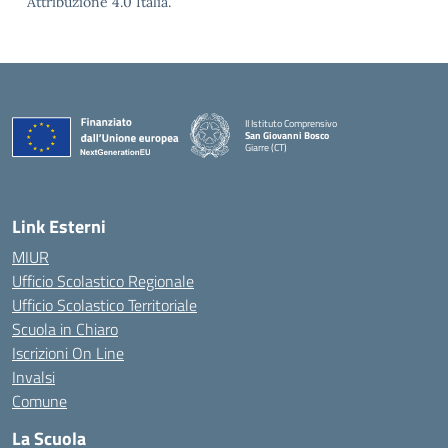
Attribuzione 4.0 Italia.
II Istituto Comprensivo
San Giovanni Bosco
Giarre (CT)
— Visita la pagina iniziale della scuola
Link Esterni
MIUR
Ufficio Scolastico Regionale
Ufficio Scolastico Territoriale
Scuola in Chiaro
Iscrizioni On Line
Invalsi
Comune
La Scuola