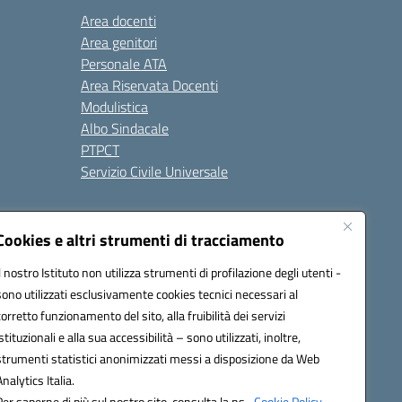
Area docenti
Area genitori
Personale ATA
Area Riservata Docenti
Modulistica
Albo Sindacale
PTPCT
Servizio Civile Universale
cessibilità
Note legali
Cookies e altri strumenti di tracciamento
Il nostro Istituto non utilizza strumenti di profilazione degli utenti -
sono utilizzati esclusivamente cookies tecnici necessari al
az00a@pec.istruzione.it
corretto funzionamento del sito, alla fruibilità dei servizi
istituzionali e alla sua accessibilità – sono utilizzati, inoltre,
strumenti statistici anonimizzati messi a disposizione da Web
Analytics Italia.
Per saperne di più sul nostro sito, consulta la ns.
Cookie Policy.