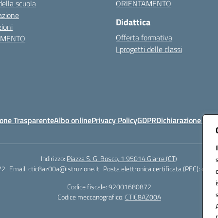
della scuola
ORIENTAMENTO
azione
Didattica
ioni
Offerta formativa
AMENTO
I progetti delle classi
one Trasparente
Albo online
Privacy Policy
GDPR
Dichiarazione di ac
Indirizzo:
Piazza S. G. Bosco, 1 95014 Giarre (CT)
72
Email:
ctic8az00a@istruzione.it
Posta elettronica certificata (PEC):
ctic8
Codice fiscale: 92001680872
Codice meccanografico:
CTIC8AZ00A