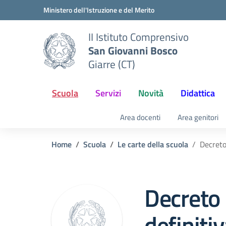
Vai ai contenuti
Vai al menu di navigazione
Vai al footer
Ministero dell'Istruzione e del Merito
II Istituto Comprensivo
San Giovanni Bosco
Giarre (CT)
Scuola
Servizi
Novità
Didattica
Area docenti
Area genitori
Home
Scuola
Le carte della scuola
Decreto
Decreto
definiti