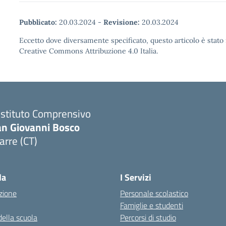
Pubblicato:
20.03.2024
-
Revisione:
20.03.2024
Eccetto dove diversamente specificato, questo articolo è stato 
Creative Commons Attribuzione 4.0 Italia.
 Istituto Comprensivo
an Giovanni Bosco
arre (CT)
Visita la pagina iniziale della scuola
la
I Servizi
zione
Personale scolastico
Famiglie e studenti
della scuola
Percorsi di studio