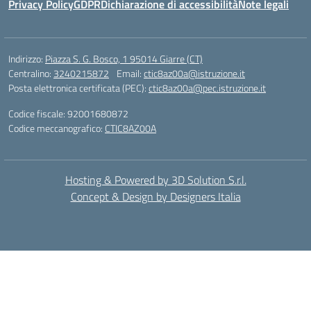
Privacy Policy
GDPR
Dichiarazione di accessibilità
Note legali
Indirizzo:
Piazza S. G. Bosco, 1 95014 Giarre (CT)
Centralino:
3240215872
Email:
ctic8az00a@istruzione.it
Posta elettronica certificata (PEC):
ctic8az00a@pec.istruzione.it
Codice fiscale: 92001680872
Codice meccanografico:
CTIC8AZ00A
Hosting & Powered by 3D Solution S.r.l.
Concept & Design by Designers Italia