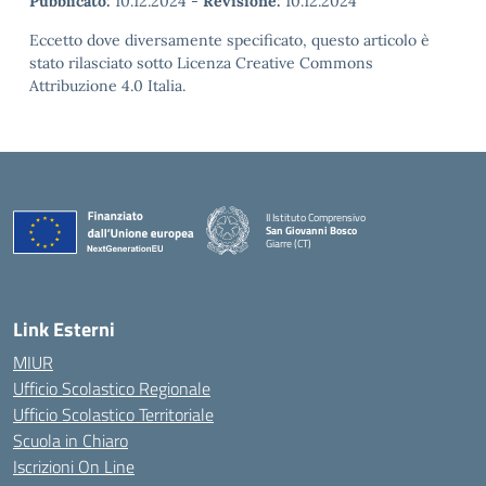
Pubblicato:
10.12.2024
-
Revisione:
10.12.2024
Eccetto dove diversamente specificato, questo articolo è
stato rilasciato sotto Licenza Creative Commons
Attribuzione 4.0 Italia.
II Istituto Comprensivo
San Giovanni Bosco
Giarre (CT)
— Visita la pagina iniziale della scuola
Link Esterni
MIUR
Ufficio Scolastico Regionale
Ufficio Scolastico Territoriale
Scuola in Chiaro
Iscrizioni On Line