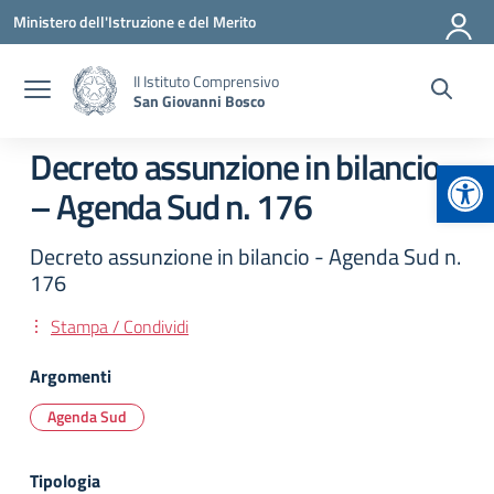
Vai ai contenuti
Vai al menu di navigazione
Vai al footer
Ministero dell'Istruzione e del Merito
II Istituto Comprensivo
San Giovanni Bosco
Decreto assunzione in bilancio
Apr
– Agenda Sud n. 176
Decreto assunzione in bilancio - Agenda Sud n.
176
Stampa / Condividi
Argomenti
Agenda Sud
Tipologia