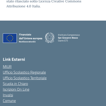
stato rilasciato sotto Licenza Creative Commons
Attribuzione 4.0 Italia.
II Istituto Comprensivo
San Giovanni Bosco
Giarre (CT)
— Visita la pagina iniziale della scuola
Link Esterni
MIUR
Ufficio Scolastico Regionale
Ufficio Scolastico Territoriale
Scuola in Chiaro
Iscrizioni On Line
Invalsi
Comune