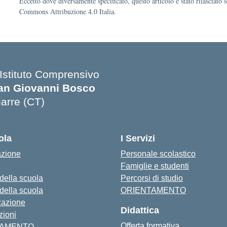
Eccetto dove diversamente specificato, questo articolo è stato rilasciato 
Commons Attribuzione 4.0 Italia.
 Istituto Comprensivo
an Giovanni Bosco
iarre (CT)
Visita la pagina iniziale della scuola
ola
I Servizi
azione
Personale scolastico
Famiglie e studenti
 della scuola
Percorsi di studio
 della scuola
ORIENTAMENTO
zazione
Didattica
zioni
Offerta formativa
TAMENTO