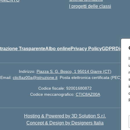
I progetti delle classi
razione Trasparente
Albo online
Privacy Policy
GDPR
Dichia
Indirizzo:
Piazza S. G. Bosco, 1 95014 Giarre (CT)
Email:
ctic8az00a@istruzione.it
Posta elettronica certificata (PEC):
cti
Codice fiscale: 92001680872
Codice meccanografico:
CTIC8AZ00A
Hosting & Powered by 3D Solution S.r.l.
Concept & Design by Designers Italia