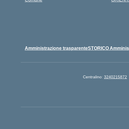
Amministrazione trasparente
STORICO Amminist
Centralino:
3240215872