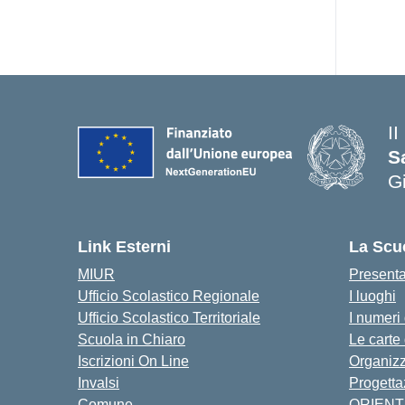
II
S
G
— 
Link Esterni
La Scu
MIUR
Present
Ufficio Scolastico Regionale
I luoghi
Ufficio Scolastico Territoriale
I numeri
Scuola in Chiaro
Le carte
Iscrizioni On Line
Organiz
Invalsi
Progetta
Comune
ORIEN