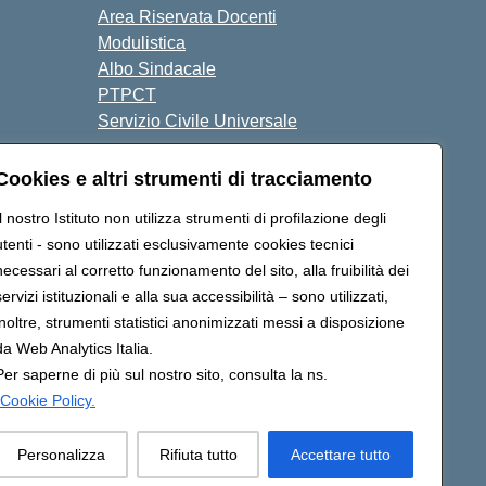
Area Riservata Docenti
Modulistica
Albo Sindacale
PTPCT
Servizio Civile Universale
Cookies e altri strumenti di tracciamento
razione di accessibilità
Note legali
Il nostro Istituto non utilizza strumenti di profilazione degli
utenti - sono utilizzati esclusivamente cookies tecnici
necessari al corretto funzionamento del sito, alla fruibilità dei
c8az00a@pec.istruzione.it
servizi istituzionali e alla sua accessibilità – sono utilizzati,
inoltre, strumenti statistici anonimizzati messi a disposizione
da Web Analytics Italia.
Per saperne di più sul nostro sito, consulta la ns.
Cookie Policy.
Personalizza
Rifiuta tutto
Accettare tutto