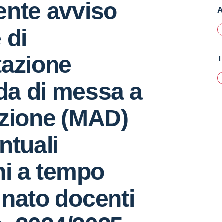
ente avviso
A
 di
tazione
T
a di messa a
izione (MAD)
ntuali
hi a tempo
nato docenti