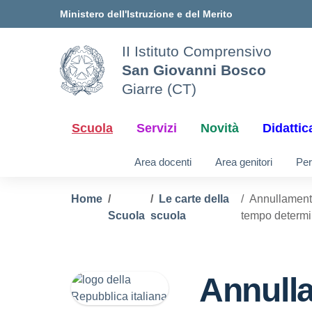
Vai ai contenuti
Vai al menu di navigazione
Vai al footer
Ministero dell'Istruzione e del Merito
II Istituto Comprensivo
San Giovanni Bosco
Giarre (CT)
Scuola
Servizi
Novità
Didattic
Area docenti
Area genitori
Per
Home
Le carte della
Annullamento
Scuola
scuola
tempo determin
Annull