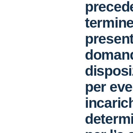
preced
termine
presen
domand
dispos
per eve
incaric
determi