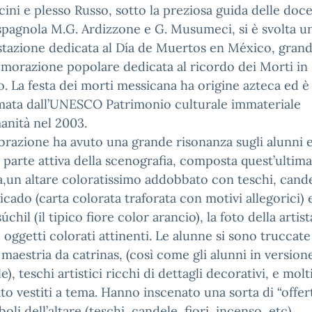
ini e plesso Russo, sotto la preziosa guida delle doce
spagnola M.G. Ardizzone e G. Musumeci, si è svolta u
tazione dedicata al Día de Muertos en México, gran
orazione popolare dedicata al ricordo dei Morti in
. La festa dei morti messicana ha origine azteca ed è 
mata dall’UNESCO Patrimonio culturale immateriale
anità nel 2003.
brazione ha avuto una grande risonanza sugli alunni e
 parte attiva della scenografia, composta quest’ultim
,un altare coloratissimo addobbato con teschi, cande
icado (carta colorata traforata con motivi allegorici) 
chil (il tipico fiore color arancio), la foto della artist
 oggetti colorati attinenti. Le alunne si sono truccat
maestria da catrinas, (così come gli alunni in version
e), teschi artistici ricchi di dettagli decorativi, e mol
to vestiti a tema. Hanno inscenato una sorta di “offer
oli dell’altare (teschi, candele, fiori, incenso, etc),