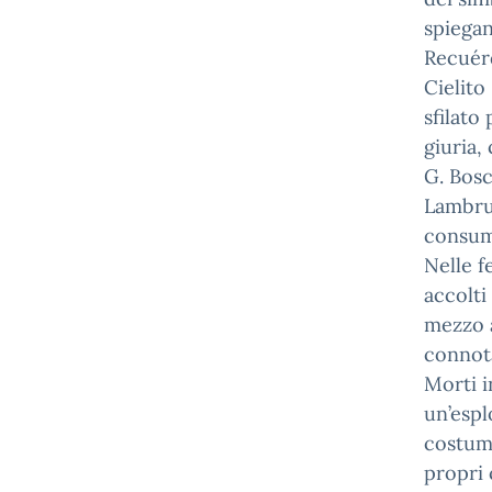
spiegan
Recuérd
Cielito
sfilato
giuria,
G. Bosc
Lambrus
consuma
Nelle f
accolti
mezzo a
connota
Morti i
un’espl
costumi
propri 