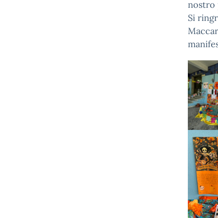
nostro 
Si ring
Maccarr
manifes