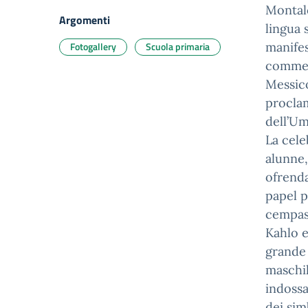
Montalc
Argomenti
lingua 
Fotogallery
Scuola primaria
manifes
commem
Messico
procla
dell’Um
La cele
alunne,
ofrenda
papel p
cempasú
Kahlo e
grande 
maschil
indossa
dei simb