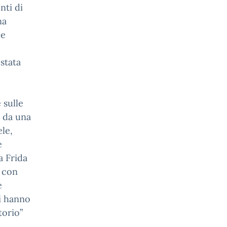
nti di
na
de
stata
 sulle
a da una
le,
e
a Frida
e con
e
ti hanno
torio”