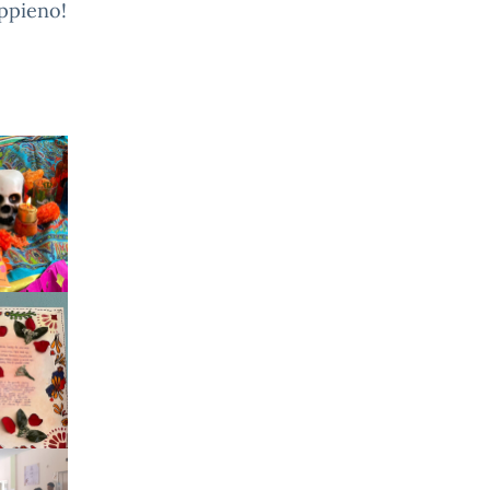
appieno!