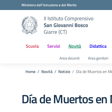
Vai ai contenuti
Vai al menu di navigazione
Vai al footer
Ministero dell'Istruzione e del Merito
II Istituto Comprensivo
San Giovanni Bosco
Giarre (CT)
Scuola
Servizi
Novità
Didattica
Area docenti
Area genitori
Home
Novità
Notizie
Día de Muertos en M
Día de Muertos en