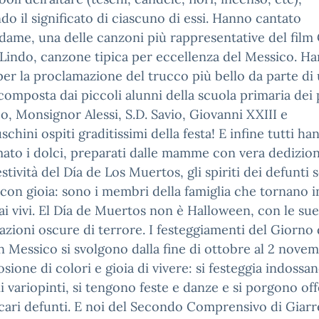
do il significato di ciascuno di essi. Hanno cantato
ame, una delle canzoni più rappresentative del film
 Lindo, canzone tipica per eccellenza del Messico. H
 per la proclamazione del trucco più bello da parte di
 composta dai piccoli alunni della scuola primaria dei p
o, Monsignor Alessi, S.D. Savio, Giovanni XXIII e
chini ospiti graditissimi della festa! E infine tutti ha
to i dolci, preparati dalle mamme con vera dedizion
estività del Día de Los Muertos, gli spiriti dei defunti
 con gioia: sono i membri della famiglia che tornano i
i vivi. El Día de Muertos non è Halloween, con le sue
zioni oscure di terrore. I festeggiamenti del Giorno 
n Messico si svolgono dalla fine di ottobre al 2 novem
osione di colori e gioia di vivere: si festeggia indossa
 variopinti, si tengono feste e danze e si porgono off
cari defunti. E noi del Secondo Comprensivo di Giarr