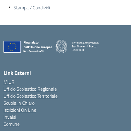
Stampa / Condividi
II Istituto Comprensivo
San Giovanni Bosco
Giarre (CT)
— Visita la pagina iniziale della scuola
Link Esterni
MIUR
Ufficio Scolastico Regionale
Ufficio Scolastico Territoriale
Scuola in Chiaro
Iscrizioni On Line
Invalsi
Comune