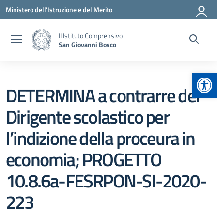
Vai ai contenuti
Vai al menu di navigazione
Vai al footer
Ministero dell'Istruzione e del Merito
II Istituto Comprensivo
San Giovanni Bosco
Apr
DETERMINA a contrarre del
Dirigente scolastico per
l’indizione della proceura in
economia; PROGETTO
10.8.6a-FESRPON-SI-2020-
223