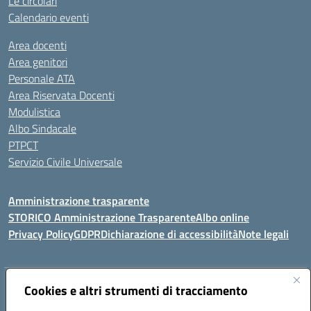
Le circolari
Calendario eventi
Area docenti
Area genitori
Personale ATA
Area Riservata Docenti
Modulistica
Albo Sindacale
PTPCT
Servizio Civile Universale
Amministrazione trasparente
STORICO Amministrazione Trasparente
Albo online
Privacy Policy
GDPR
Dichiarazione di accessibilità
Note legali
Indirizzo:
Cookies e altri strumenti di tracciamento
Piazza S. G. Bosco, 1 95014 Giarre (CT)
Centralino:
3240215872
Email:
ctic8az00a@istruzione.it