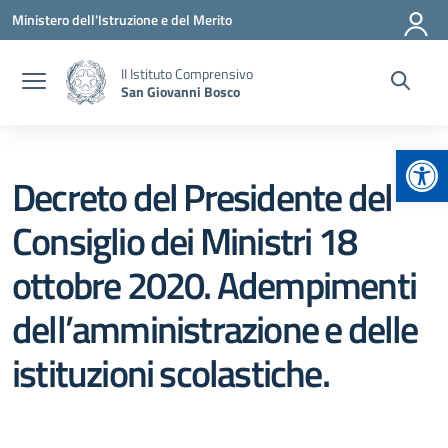
Vai ai contenuti
Vai al menu di navigazione
Vai al footer
Ministero dell'Istruzione e del Merito
II Istituto Comprensivo
San Giovanni Bosco
Apr
Decreto del Presidente del
Consiglio dei Ministri 18
ottobre 2020. Adempimenti
dell’amministrazione e delle
istituzioni scolastiche.