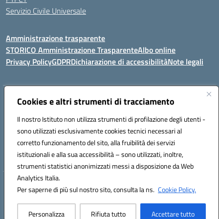
Servizio Civile Universale
Amministrazione trasparente
STORICO Amministrazione Trasparente
Albo online
Privacy Policy
GDPR
Dichiarazione di accessibilità
Note legali
Indirizzo:
Cookies e altri strumenti di tracciamento
Piazza S. G. Bosco, 1 95014 Giarre (CT)
Centralino:
3240215872
Email:
ctic8az00a@istruzione.it
Il nostro Istituto non utilizza strumenti di profilazione degli utenti -
Posta elettronica certificata (PEC):
ctic8az00a@pec.istruzione.it
sono utilizzati esclusivamente cookies tecnici necessari al
Codice fiscale: 92001680872
corretto funzionamento del sito, alla fruibilità dei servizi
Codice meccanografico:
CTIC8AZ00A
istituzionali e alla sua accessibilità – sono utilizzati, inoltre,
strumenti statistici anonimizzati messi a disposizione da Web
Analytics Italia.
Hosting & Powered by 3D Solution S.r.l.
Per saperne di più sul nostro sito, consulta la ns.
Cookie Policy.
Concept & Design by Designers Italia
Personalizza
Rifiuta tutto
Accettare tutto