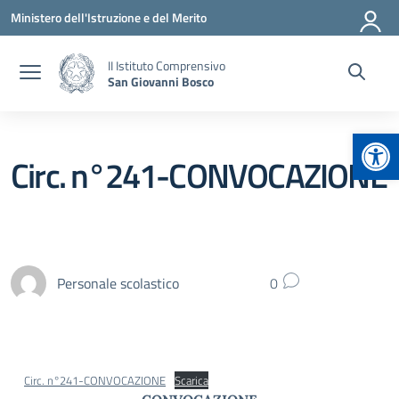
Vai ai contenuti
Vai al menu di navigazione
Vai al footer
Ministero dell'Istruzione e del Merito
II Istituto Comprensivo
San Giovanni Bosco
Apr
Circ. n°241-CONVOCAZIONE
Personale scolastico
0
Circ. n°241-CONVOCAZIONE
Scarica