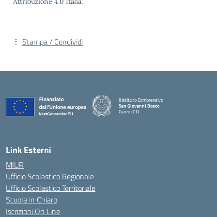
Attribuzione 4.0 Italia.
Stampa / Condividi
II Istituto Comprensivo
San Giovanni Bosco
Giarre (CT)
— Visita la pagina iniziale della scuola
Link Esterni
MIUR
Ufficio Scolastico Regionale
Ufficio Scolastico Territoriale
Scuola in Chiaro
Iscrizioni On Line