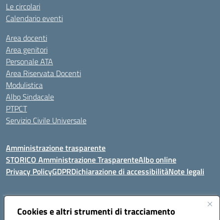
Le circolari
Calendario eventi
Area docenti
Area genitori
Personale ATA
Area Riservata Docenti
Modulistica
Albo Sindacale
PTPCT
Servizio Civile Universale
Amministrazione trasparente
STORICO Amministrazione Trasparente
Albo online
Privacy Policy
GDPR
Dichiarazione di accessibilità
Note legali
Indirizzo:
Piazza S. G. Bosco, 1 95014 Giarre (CT)
Cookies e altri strumenti di tracciamento