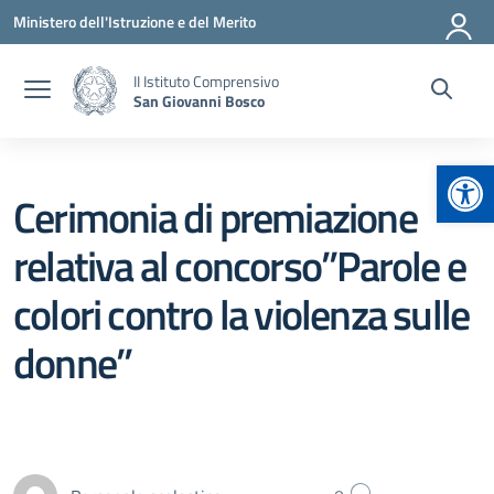
Vai ai contenuti
Vai al menu di navigazione
Vai al footer
Ministero dell'Istruzione e del Merito
II Istituto Comprensivo
San Giovanni Bosco
Apr
Cerimonia di premiazione
relativa al concorso’’Parole e
colori contro la violenza sulle
donne’’