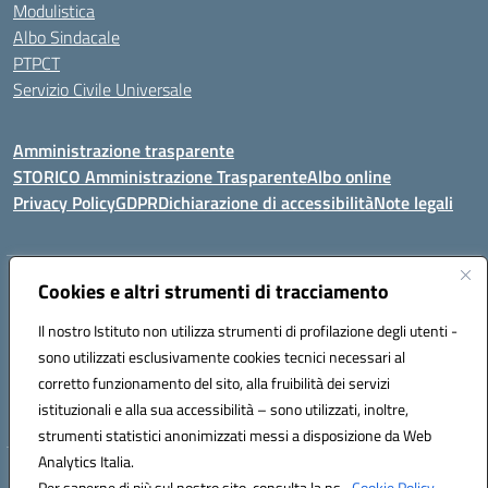
Modulistica
Albo Sindacale
PTPCT
Servizio Civile Universale
Amministrazione trasparente
STORICO Amministrazione Trasparente
Albo online
Privacy Policy
GDPR
Dichiarazione di accessibilità
Note legali
Indirizzo:
Cookies e altri strumenti di tracciamento
Piazza S. G. Bosco, 1 95014 Giarre (CT)
Centralino:
3240215872
Email:
ctic8az00a@istruzione.it
Il nostro Istituto non utilizza strumenti di profilazione degli utenti -
Posta elettronica certificata (PEC):
ctic8az00a@pec.istruzione.it
sono utilizzati esclusivamente cookies tecnici necessari al
Codice fiscale: 92001680872
corretto funzionamento del sito, alla fruibilità dei servizi
Codice meccanografico:
CTIC8AZ00A
istituzionali e alla sua accessibilità – sono utilizzati, inoltre,
strumenti statistici anonimizzati messi a disposizione da Web
Analytics Italia.
Hosting & Powered by 3D Solution S.r.l.
Per saperne di più sul nostro sito, consulta la ns.
Cookie Policy.