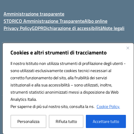
Amministrazione trasparente
STORICO Amministrazione Trasparente
Albo online
Privacy Policy
GDPR
Dichiarazione di accessibilità
Note legali
Indirizzo:
Cookies e altri strumenti di tracciamento
Piazza S. G. Bosco, 1 95014 Giarre (CT)
Centralino:
3240215872
Email:
ctic8az00a@istruzione.it
Il nostro Istituto non utilizza strumenti di profilazione degli utenti -
Posta elettronica certificata (PEC):
ctic8az00a@pec.istruzione.it
sono utilizzati esclusivamente cookies tecnici necessari al
Codice fiscale: 92001680872
corretto funzionamento del sito, alla fruibilità dei servizi
Codice meccanografico:
CTIC8AZ00A
istituzionali e alla sua accessibilità – sono utilizzati, inoltre,
strumenti statistici anonimizzati messi a disposizione da Web
Analytics Italia.
Hosting & Powered by 3D Solution S.r.l.
Per saperne di più sul nostro sito, consulta la ns.
Cookie Policy.
Concept & Design by Designers Italia
Personalizza
Rifiuta tutto
Accettare tutto