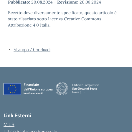
Pubblicato:
20.08.2024
-
Revisione:
20.08.2024
Eccetto dove diversamente specificato, questo articolo è
stato rilasciato sotto Licenza Creative Commons
Attribuzione 4.0 Italia.
Stampa / Condividi
II Istituto Comprensivo
San Giovanni Bosco
Giarre (CT)
— Visita la pagina iniziale della scuola
Link Esterni
MIUR
Ufficio Scolastico Regionale