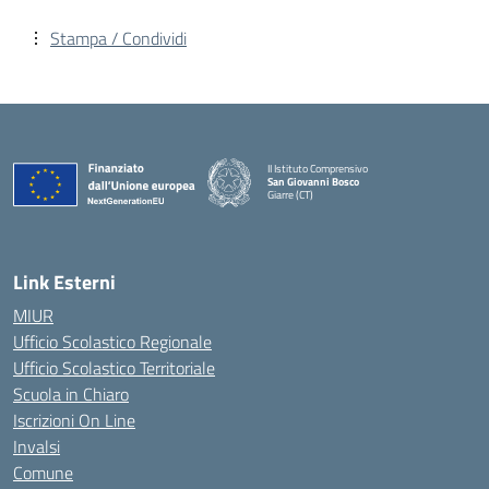
Stampa / Condividi
II Istituto Comprensivo
San Giovanni Bosco
Giarre (CT)
— Visita la pagina iniziale della scuola
Link Esterni
MIUR
Ufficio Scolastico Regionale
Ufficio Scolastico Territoriale
Scuola in Chiaro
Iscrizioni On Line
Invalsi
Comune