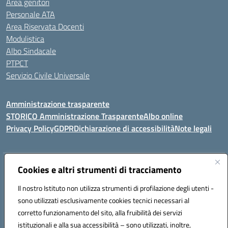
Area genitori
Personale ATA
Area Riservata Docenti
Modulistica
Albo Sindacale
PTPCT
Servizio Civile Universale
Amministrazione trasparente
STORICO Amministrazione Trasparente
Albo online
Privacy Policy
GDPR
Dichiarazione di accessibilità
Note legali
Indirizzo:
Cookies e altri strumenti di tracciamento
Piazza S. G. Bosco, 1 95014 Giarre (CT)
Centralino:
3240215872
Email:
ctic8az00a@istruzione.it
Il nostro Istituto non utilizza strumenti di profilazione degli utenti -
Posta elettronica certificata (PEC):
ctic8az00a@pec.istruzione.it
sono utilizzati esclusivamente cookies tecnici necessari al
Codice fiscale: 92001680872
corretto funzionamento del sito, alla fruibilità dei servizi
Codice meccanografico:
CTIC8AZ00A
istituzionali e alla sua accessibilità – sono utilizzati, inoltre,