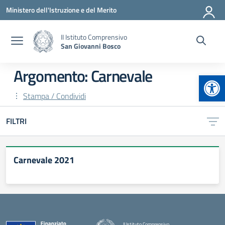
Vai ai contenuti
Vai al menu di navigazione
Vai al footer
Ministero dell'Istruzione e del Merito
II Istituto Comprensivo
San Giovanni Bosco
Argomento: Carnevale
Apr
Stampa / Condividi
FILTRI
Carnevale 2021
II Istituto Comprensivo